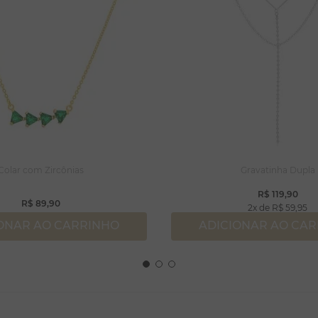
Colar com Zircônias
Gravatinha Dupla
R$
119
,
90
R$
89
,
90
2
R$
59
,
95
ONAR AO CARRINHO
ADICIONAR AO CA