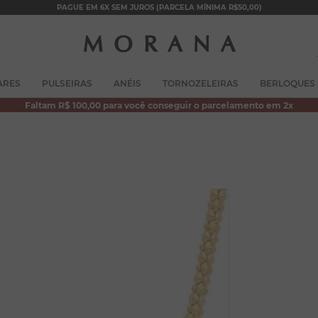
PAGUE EM 6X SEM JUROS (PARCELA MÍNIMA R$50,00)
TERMOS MAIS BUSCADOS
ARES
PULSEIRAS
ANÉIS
TORNOZELEIRAS
BERLOQUES
1
º
brincos
Faltam R$ 100,00 para você conseguir o parcelamento em 2x
2
º
colar duplo
3
º
pulseiras
4
º
colar coração
5
º
filhos
6
º
nossa senhora
7
º
argola
8
º
pérola
9
º
escapulário
10
º
colar