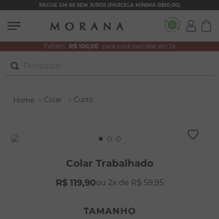
PAGUE EM 6X SEM JUROS (PARCELA MÍNIMA R$50,00)
Faltam
R$ 100,00
para você parcelar em 2x
Pesquisar
TERMOS MAIS BUSCADOS
Colar
Curto
1
º
brincos
2
º
colar duplo
3
º
filhos
4
º
pulseiras
Colar Trabalhado
5
º
colar coração
R$
119
,
90
2
R$
59
,
95
6
º
pérola
7
º
nossa senhora
TAMANHO