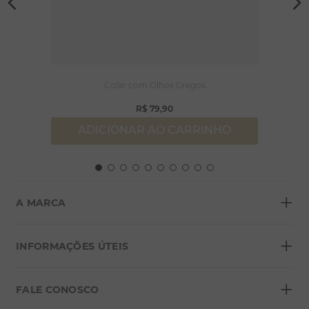
Colar com Olhos Gregos
R$
79
,
90
ADICIONAR AO CARRINHO
+
A MARCA
+
Sobre a Morana
INFORMAÇÕES ÚTEIS
Lojas
+
Blog
FALE CONOSCO
Seja um franqueado
Formas de pagamento