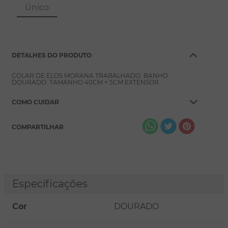
8
º
escapulário
Único
9
º
conjuntos
10
º
coração
DETALHES DO PRODUTO
COLAR DE ELOS MORANA TRABALHADO. BANHO
DOURADO. TAMANHO 40CM + 5CM EXTENSOR.
COMO CUIDAR
COMPARTILHAR
Especificações
Cor
DOURADO