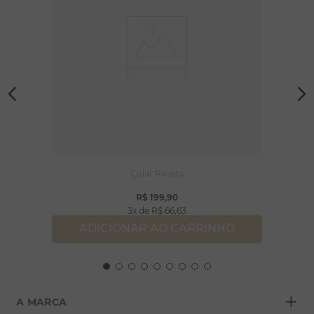
Colar Riviera
R$
199
,
90
3
R$
66
,
63
ADICIONAR AO CARRINHO
+
A MARCA