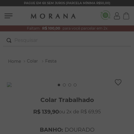
PAGUE EM 6X SEM JUROS (PARCELA MÍNIMA R$50,00)
Faltam
R$ 100,00
para você parcelar em 2x
Pesquisar
TERMOS MAIS BUSCADOS
Colar
Festa
1
º
brincos
2
º
colar duplo
3
º
pulseiras
4
º
colar coração
Colar Trabalhado
5
º
filhos
R$
139
,
90
2
R$
69
,
95
6
º
argola
7
º
nossa senhora
BANHO
:
DOURADO