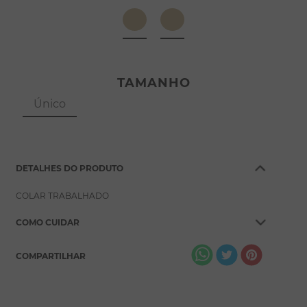
8
º
pérola
9
º
escapulário
10
º
conjuntos
TAMANHO
Único
DETALHES DO PRODUTO
COLAR TRABALHADO
COMO CUIDAR
COMPARTILHAR