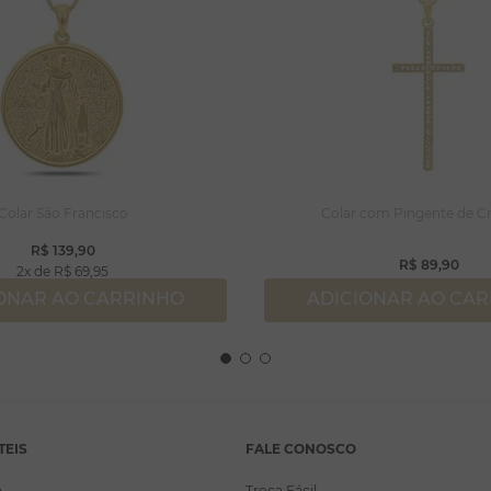
Colar São Francisco
Colar com Pingente de Cr
R$
139
,
90
R$
89
,
90
2
R$
69
,
95
ONAR AO CARRINHO
ADICIONAR AO CA
TEIS
FALE CONOSCO
a
Troca Fácil