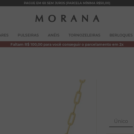
PAGUE EM 6X SEM JUROS (PARCELA MÍNIMA R$50,00)
TERMOS MAIS BUSCADOS
ARES
PULSEIRAS
ANÉIS
TORNOZELEIRAS
BERLOQUES
1
º
brincos
Faltam R$ 100,00 para você conseguir o parcelamento em 2x
2
º
colar duplo
3
º
filhos
4
º
pulseiras
5
º
colar coração
6
º
pérola
7
º
nossa senhora
8
º
escapulário
Único
9
º
conjuntos
10
º
coração