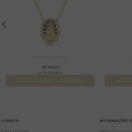
Colar Nossa Senhora
R$
119
,
90
2
R$
59
,
95
ADICIONAR AO CARRINHO
ADICI
A MARCA
INFORMAÇÕES Ú
Sobre a Morana
Venda Corporativ