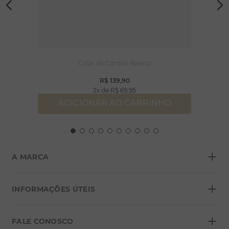
Colar de Cordão Baiano
R$
139
,
90
2
R$
69
,
95
ADICIONAR AO CARRINHO
+
A MARCA
+
Sobre a Morana
INFORMAÇÕES ÚTEIS
Lojas
+
Blog
FALE CONOSCO
Seja um franqueado