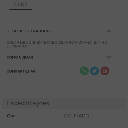
8
º
conjuntos
Único
9
º
escapulário
10
º
colar
DETALHES DO PRODUTO
COLAR DE CORRENTE RABO DE RATO MORANA. BANHO
DOURADO.
COMO CUIDAR
COMPARTILHAR
Especificações
Cor
DOURADO