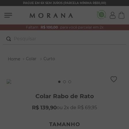
PAGUE EM 6X SEM JUROS (PARCELA MÍNIMA R$50,00)
Faltam
R$ 100,00
para você parcelar em 2x
Pesquisar
TERMOS MAIS BUSCADOS
Colar
Curto
1
º
brincos
2
º
colar duplo
3
º
pulseiras
4
º
colar coração
Colar Rabo de Rato
5
º
filhos
R$
139
,
90
2
R$
69
,
95
6
º
nossa senhora
7
º
pérola
TAMANHO