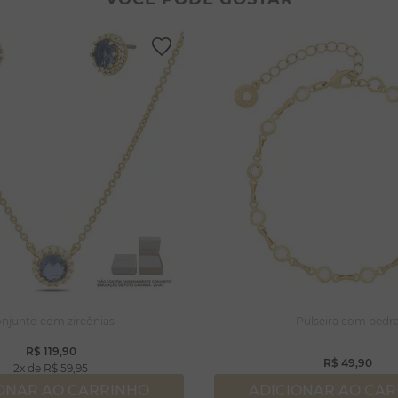
lar coração
lhos
ossa senhora
rola
njuntos
capulário
lar
njunto com zircônias
Pulseira com pedr
R$
119
,
90
R$
49
,
90
2
R$
59
,
95
ONAR AO CARRINHO
ADICIONAR AO CA