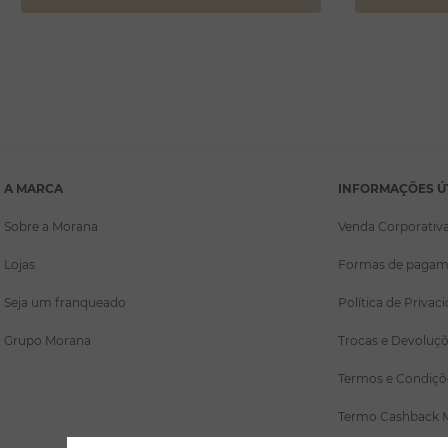
A MARCA
INFORMAÇÕES Ú
Sobre a Morana
Venda Corporativ
Lojas
Formas de pagam
Seja um franqueado
Política de Privac
Grupo Morana
Trocas e Devoluç
Termos e Condiçõ
Termo Cashback 