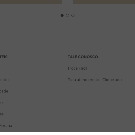
TEIS
FALE CONOSCO
a
Troca Fácil
ento
Para atendimento: Clique aqui
idade
ões
es
Morana