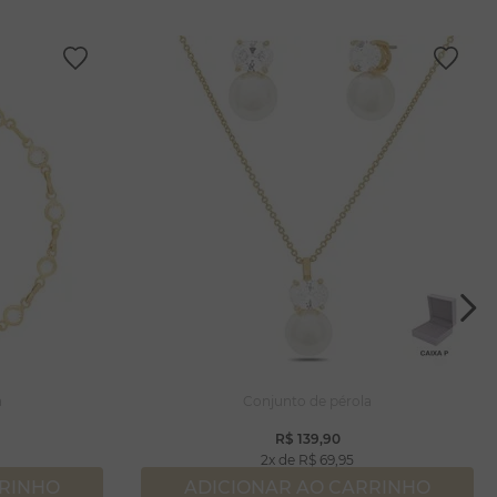
a
Conjunto de pérola
R$
139
,
90
2
R$
69
,
95
RRINHO
ADICIONAR AO CARRINHO