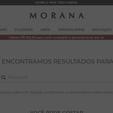
ENTREGA PARA TODO O BRASIL
TERMOS MAIS BUSCADOS
ARES
PULSEIRAS
ANÉIS
TORNOZELEIRAS
BERLOQUES
1
º
brincos
Faltam R$ 100,00 para você conseguir o parcelamento em 2x
2
º
colar duplo
3
º
pulseiras
4
º
colar coração
O ENCONTRAMOS RESULTADOS PARA
5
º
filhos
6
º
nossa senhora
7
º
pérola
S MAIS BUSCADOS
fique se a palavra foi digitada corretamente ou tente palavras menos especí
8
º
conjuntos
incos
9
º
escapulário
lar duplo
VOCÊ PODE GOSTAR
10
º
colar
lseiras