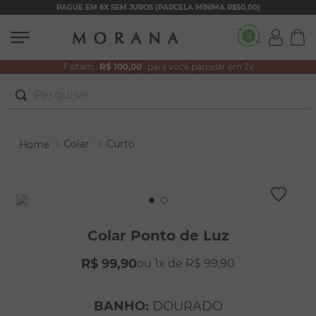
PAGUE EM 6X SEM JUROS (PARCELA MÍNIMA R$50,00)
Faltam
R$ 100,00
para você parcelar em 2x
Pesquisar
TERMOS MAIS BUSCADOS
Colar
Curto
1
º
brincos
2
º
colar duplo
3
º
pulseiras
4
º
colar coração
Colar Ponto de Luz
5
º
filhos
R$
99
,
90
1
R$
99
,
90
6
º
nossa senhora
7
º
argola
BANHO
:
DOURADO