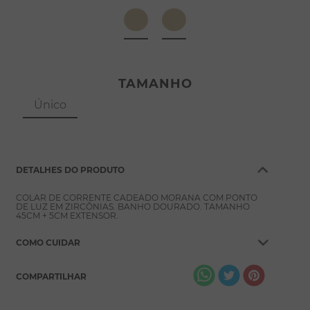
8
º
pérola
9
º
escapulário
10
º
colar
TAMANHO
Único
DETALHES DO PRODUTO
COLAR DE CORRENTE CADEADO MORANA COM PONTO
DE LUZ EM ZIRCÔNIAS. BANHO DOURADO. TAMANHO
45CM + 5CM EXTENSOR.
COMO CUIDAR
COMPARTILHAR