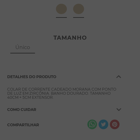
8
º
pérola
9
º
escapulário
10
º
colar
TAMANHO
Único
DETALHES DO PRODUTO
COLAR DE CORRENTE CADEADO MORANA COM PONTO
DE LUZ EM ZIRCÔNIA. BANHO DOURADO. TAMANHO
40CM + 5CM EXTENSOR.
COMO CUIDAR
COMPARTILHAR