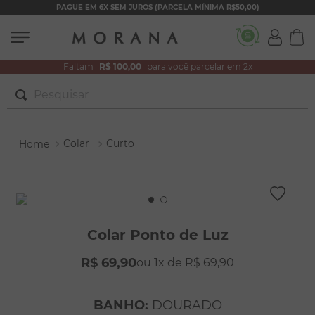
PAGUE EM 6X SEM JUROS (PARCELA MÍNIMA R$50,00)
Faltam
R$ 100,00
para você parcelar em 2x
Pesquisar
TERMOS MAIS BUSCADOS
Colar
Curto
1
º
brincos
2
º
colar duplo
3
º
pulseiras
4
º
colar coração
Colar Ponto de Luz
5
º
filhos
R$
69
,
90
1
R$
69
,
90
6
º
nossa senhora
7
º
argola
BANHO
:
DOURADO