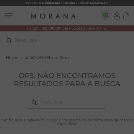
15% OFF NA PRIMEIRA COMPRA CUPOM: PRIMEIRA15
Faltam
R$ 100,00
para você parcelar em 2x
Pesquisar
TERMOS MAIS BUSCADOS
colar-pet-1960549261
1
º
brincos
2
º
pulseiras
OPS, NÃO ENCONTRAMOS
RESULTADOS PARA A BUSCA
3
º
colar duplo
4
º
colar coração
Pesquisar
5
º
filhos
6
º
nossa senhora
TERMOS MAIS BUSCADOS
Verifique se a palavra foi digitada corretamente ou tente palavras menos
1
º
brincos
específicas
7
º
argola