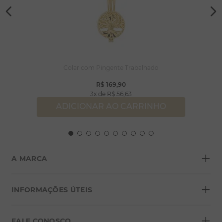
Colar com Pingente Trabalhado
R$
169
,
90
3
R$
56
,
63
ADICIONAR AO CARRINHO
+
A MARCA
+
Sobre a Morana
INFORMAÇÕES ÚTEIS
Lojas
+
Blog
FALE CONOSCO
Seja um franqueado