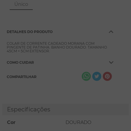
8
º
pérola
Único
9
º
escapulário
10
º
colar
DETALHES DO PRODUTO
COLAR DE CORRENTE CADEADO MORANA COM
PINGENTE DE PATINHA. BANHO DOURADO. TAMANHO
45CM + 5CM EXTENSOR.
COMO CUIDAR
COMPARTILHAR
Especificações
Cor
DOURADO