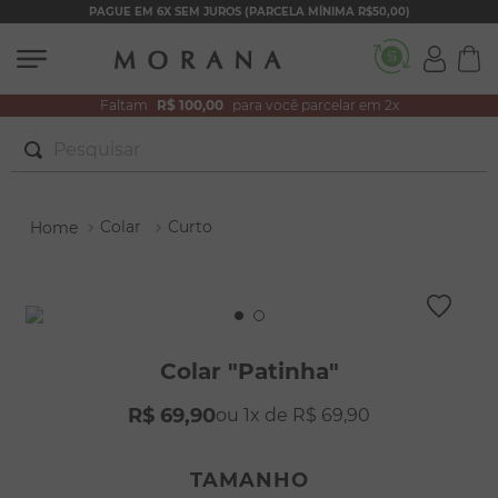
PAGUE EM 6X SEM JUROS (PARCELA MÍNIMA R$50,00)
Faltam
R$ 100,00
para você parcelar em 2x
Pesquisar
TERMOS MAIS BUSCADOS
Colar
Curto
1
º
brincos
2
º
pulseiras
3
º
colar duplo
4
º
colar coração
Colar "Patinha"
5
º
filhos
R$
69
,
90
1
R$
69
,
90
6
º
nossa senhora
7
º
argola
TAMANHO