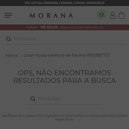
15% OFF NA PRIMEIRA COMPRA CUPOM: PRIMEIRA15
Faltam
R$ 100,00
para você parcelar em 2x
Pesquisar
TERMOS MAIS BUSCADOS
colar-nossa-senhora-de-fatima-1900887721
1
º
brincos
2
º
colar duplo
OPS, NÃO ENCONTRAMOS
RESULTADOS PARA A BUSCA
3
º
filhos
4
º
pulseiras
Pesquisar
5
º
colar coração
6
º
pérola
TERMOS MAIS BUSCADOS
Verifique se a palavra foi digitada corretamente ou tente palavras menos
1
º
brincos
específicas
7
º
nossa senhora