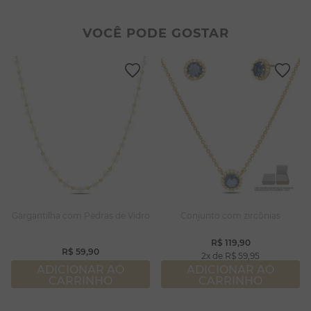
2
º
colar duplo
8
º
conjuntos
3
º
pulseiras
9
º
escapulário
VOCÊ PODE GOSTAR
4
º
colar coração
10
º
colar
5
º
filhos
6
º
nossa senhora
7
º
pérola
8
º
conjuntos
9
º
escapulário
10
º
colar
Gargantilha com Pedras de Vidro
Conjunto com zircônias
R$
119
,
90
R$
59
,
90
2
R$
59
,
95
ADICIONAR AO
ADICIONAR AO
CARRINHO
CARRINHO