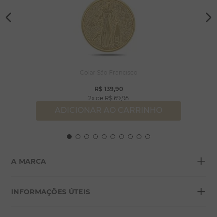
Colar São Francisco
R$
139
,
90
2
R$
69
,
95
ADICIONAR AO CARRINHO
+
A MARCA
+
Sobre a Morana
INFORMAÇÕES ÚTEIS
Lojas
Blog