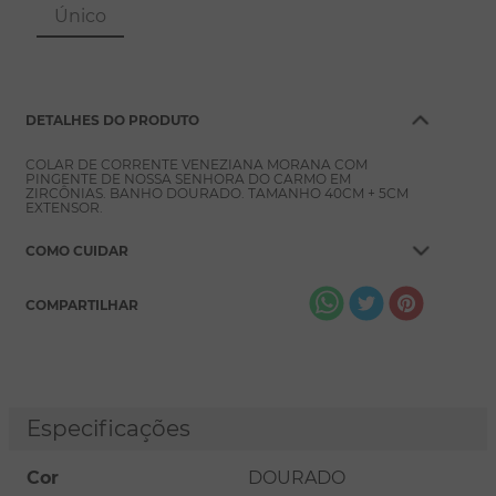
8
º
escapulário
Único
9
º
conjuntos
10
º
coração
DETALHES DO PRODUTO
COLAR DE CORRENTE VENEZIANA MORANA COM
PINGENTE DE NOSSA SENHORA DO CARMO EM
ZIRCÔNIAS. BANHO DOURADO. TAMANHO 40CM + 5CM
EXTENSOR.
COMO CUIDAR
COMPARTILHAR
Especificações
Cor
DOURADO