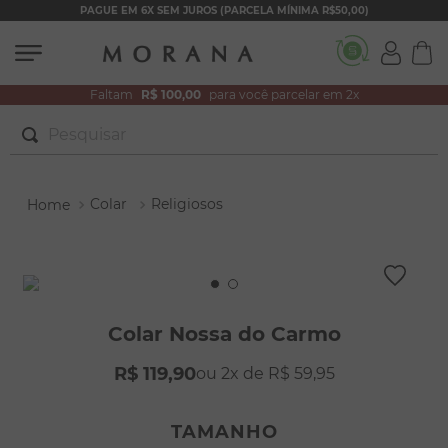
PAGUE EM 6X SEM JUROS (PARCELA MÍNIMA R$50,00)
Faltam
R$ 100,00
para você parcelar em 2x
Pesquisar
TERMOS MAIS BUSCADOS
Colar
Religiosos
1
º
brincos
2
º
colar duplo
3
º
filhos
4
º
pulseiras
Colar Nossa do Carmo
5
º
colar coração
R$
119
,
90
2
R$
59
,
95
6
º
pérola
7
º
nossa senhora
TAMANHO