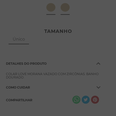
8
º
pérola
9
º
escapulário
10
º
colar
TAMANHO
Único
DETALHES DO PRODUTO
COLAR LOVE MORANA VAZADO COM ZIRCÔNIAS. BANHO
DOURADO.
COMO CUIDAR
COMPARTILHAR