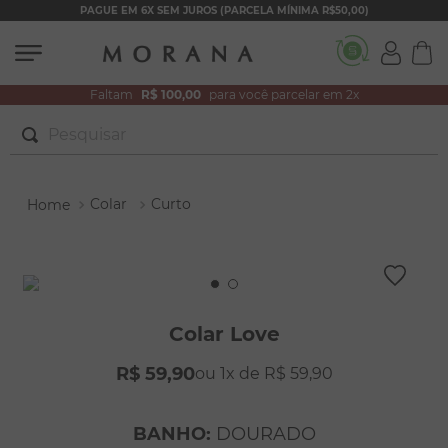
PAGUE EM 6X SEM JUROS (PARCELA MÍNIMA R$50,00)
Faltam
R$ 100,00
para você parcelar em 2x
Pesquisar
TERMOS MAIS BUSCADOS
Colar
Curto
1
º
brincos
2
º
pulseiras
3
º
colar duplo
4
º
colar coração
Colar Love
5
º
filhos
R$
59
,
90
1
R$
59
,
90
6
º
nossa senhora
7
º
argola
BANHO
:
DOURADO