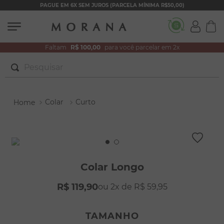
PAGUE EM 6X SEM JUROS (PARCELA MÍNIMA R$50,00)
Faltam
R$ 100,00
para você parcelar em 2x
Pesquisar
TERMOS MAIS BUSCADOS
Colar
Curto
1
º
brincos
2
º
colar duplo
3
º
filhos
4
º
pulseiras
Colar Longo
5
º
colar coração
R$
119
,
90
2
R$
59
,
95
6
º
pérola
7
º
nossa senhora
TAMANHO