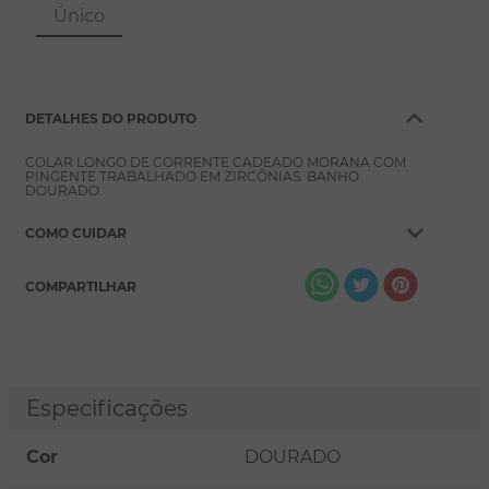
8
º
escapulário
Único
9
º
conjuntos
10
º
coração
DETALHES DO PRODUTO
COLAR LONGO DE CORRENTE CADEADO MORANA COM
PINGENTE TRABALHADO EM ZIRCÔNIAS. BANHO
DOURADO.
COMO CUIDAR
COMPARTILHAR
Especificações
Cor
DOURADO