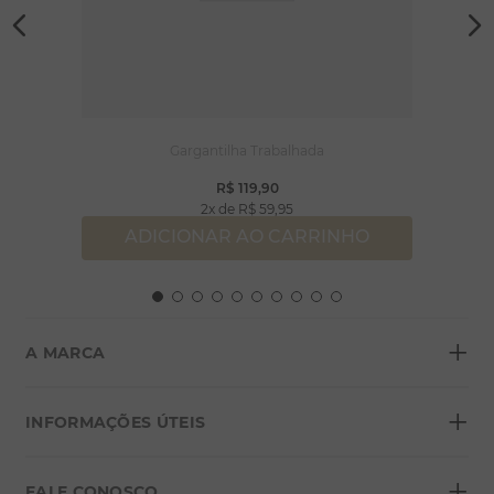
Gargantilha Trabalhada
R$
119
,
90
2
R$
59
,
95
ADICIONAR AO CARRINHO
+
A MARCA
+
Sobre a Morana
INFORMAÇÕES ÚTEIS
Lojas
+
Blog
FALE CONOSCO
Seja um franqueado