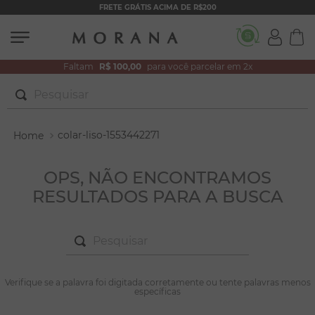
FRETE GRÁTIS ACIMA DE R$200
Faltam
R$ 100,00
para você parcelar em 2x
Pesquisar
TERMOS MAIS BUSCADOS
1
º
brincos
colar-liso-1553442271
2
º
colar duplo
OPS, NÃO ENCONTRAMOS
3
º
filhos
RESULTADOS PARA A BUSCA
4
º
pulseiras
5
º
colar coração
Pesquisar
6
º
pérola
TERMOS MAIS BUSCADOS
1
º
brincos
7
º
nossa senhora
Verifique se a palavra foi digitada corretamente ou tente palavras menos
específicas
2
º
colar duplo
8
º
escapulário