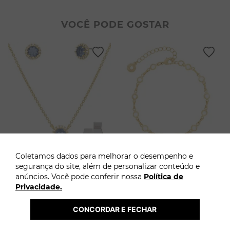
3
º
filhos
9
º
conjuntos
VOCÊ PODE GOSTAR
4
º
pulseiras
10
º
coração
5
º
colar coração
6
º
pérola
7
º
nossa senhora
8
º
escapulário
9
º
conjuntos
10
º
coração
Coletamos dados para melhorar o desempenho e
Conjunto com zircônias
Pulseira com pedra
segurança do site, além de personalizar conteúdo e
anúncios. Você pode conferir nossa
Política de
R$
119
,
90
R$
49
,
90
Privacidade.
2
R$
59
,
95
ADICIONAR AO
ADICIONAR AO
CARRINHO
CARRINHO
CONCORDAR E FECHAR