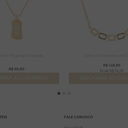
 com Pingente Cravejado
Colar com Detalhes em Z
R$
149
,
90
R$
69
,
90
2
R$
74
,
95
ONAR AO CARRINHO
ADICIONAR AO CA
TEIS
FALE CONOSCO
a
Troca Fácil