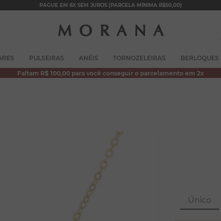
PAGUE EM 6X SEM JUROS (PARCELA MÍNIMA R$50,00)
TERMOS MAIS BUSCADOS
ARES
PULSEIRAS
ANÉIS
TORNOZELEIRAS
BERLOQUES
1
º
brincos
Faltam R$ 100,00 para você conseguir o parcelamento em 2x
2
º
colar duplo
3
º
pulseiras
4
º
colar coração
5
º
filhos
6
º
nossa senhora
7
º
pérola
8
º
conjuntos
Único
9
º
escapulário
10
º
colar