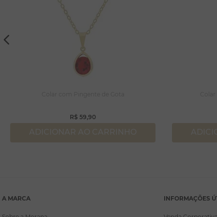
Colar com Pingente de Gota
Colar
R$
59
,
90
ADICIONAR AO CARRINHO
ADICI
A MARCA
INFORMAÇÕES Ú
Sobre a Morana
Venda Corporativ