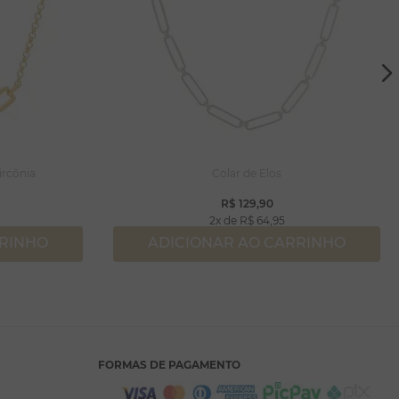
ircônia
Colar de Elos
R$
129
,
90
2
R$
64
,
95
RRINHO
ADICIONAR AO CARRINHO
FORMAS DE PAGAMENTO