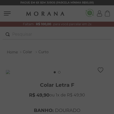
PAGUE EM 6X SEM JUROS (PARCELA MÍNIMA R$50,00)
Faltam
R$ 100,00
para você parcelar em 2x
Pesquisar
TERMOS MAIS BUSCADOS
Colar
Curto
1
º
brincos
2
º
colar duplo
3
º
pulseiras
4
º
colar coração
Colar Letra F
5
º
filhos
R$
49
,
90
1
R$
49
,
90
6
º
nossa senhora
7
º
pérola
BANHO
:
DOURADO