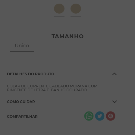
8
º
conjuntos
9
º
escapulário
10
º
colar
TAMANHO
Único
DETALHES DO PRODUTO
COLAR DE CORRENTE CADEADO MORANA COM
PINGENTE DE LETRA F. BANHO DOURADO.
COMO CUIDAR
COMPARTILHAR