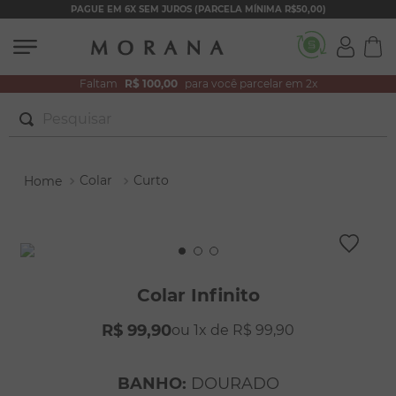
PAGUE EM 6X SEM JUROS (PARCELA MÍNIMA R$50,00)
Faltam
R$ 100,00
para você parcelar em 2x
Pesquisar
TERMOS MAIS BUSCADOS
Colar
Curto
1
º
brincos
2
º
colar duplo
3
º
pulseiras
4
º
colar coração
Colar Infinito
5
º
filhos
R$
99
,
90
1
R$
99
,
90
6
º
nossa senhora
7
º
argola
BANHO
:
DOURADO