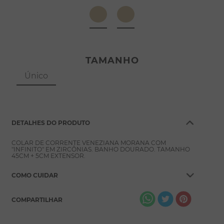
8
º
pérola
9
º
escapulário
10
º
colar
TAMANHO
Único
DETALHES DO PRODUTO
COLAR DE CORRENTE VENEZIANA MORANA COM
"INFINITO" EM ZIRCÔNIAS. BANHO DOURADO. TAMANHO
45CM + 5CM EXTENSOR.
COMO CUIDAR
COMPARTILHAR