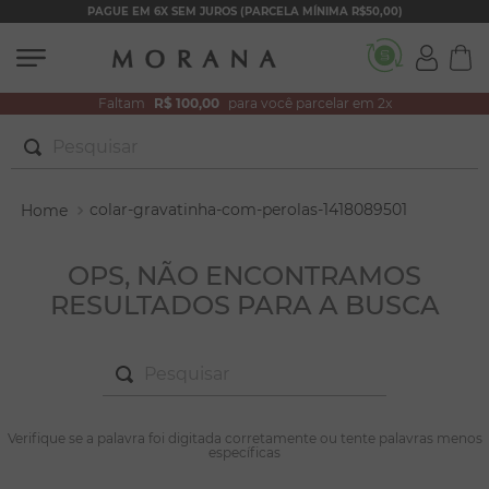
PAGUE EM 6X SEM JUROS (PARCELA MÍNIMA R$50,00)
Faltam
R$ 100,00
para você parcelar em 2x
Pesquisar
TERMOS MAIS BUSCADOS
colar-gravatinha-com-perolas-1418089501
1
º
brincos
2
º
colar duplo
OPS, NÃO ENCONTRAMOS
RESULTADOS PARA A BUSCA
3
º
filhos
4
º
pulseiras
Pesquisar
5
º
colar coração
6
º
pérola
TERMOS MAIS BUSCADOS
Verifique se a palavra foi digitada corretamente ou tente palavras menos
1
º
brincos
específicas
7
º
nossa senhora