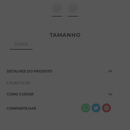
8
º
pérola
9
º
escapulário
10
º
colar
TAMANHO
Único
DETALHES DO PRODUTO
COLAR FLOR
COMO CUIDAR
COMPARTILHAR