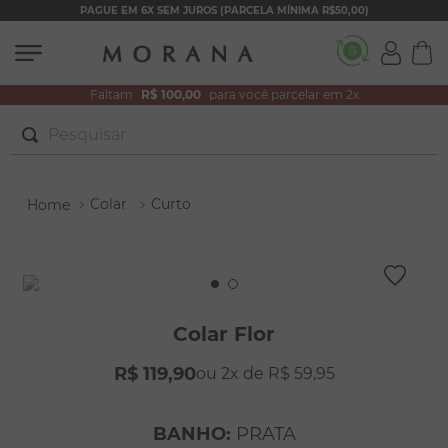
PAGUE EM 6X SEM JUROS (PARCELA MÍNIMA R$50,00)
Faltam
R$ 100,00
para você parcelar em 2x
Pesquisar
TERMOS MAIS BUSCADOS
Colar
Curto
1
º
brincos
2
º
colar duplo
3
º
pulseiras
4
º
colar coração
Colar Flor
5
º
filhos
R$
119
,
90
2
R$
59
,
95
6
º
nossa senhora
7
º
argola
BANHO
:
PRATA