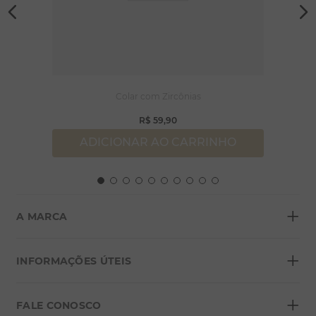
Colar com Zircônias
R$
59
,
90
ADICIONAR AO CARRINHO
+
A MARCA
+
Sobre a Morana
INFORMAÇÕES ÚTEIS
Lojas
+
Blog
FALE CONOSCO
Seja um franqueado