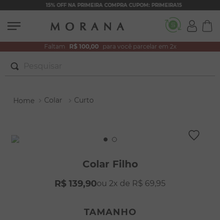
15% OFF NA PRIMEIRA COMPRA CUPOM: PRIMEIRA15
Faltam
R$ 100,00
para você parcelar em 2x
Pesquisar
TERMOS MAIS BUSCADOS
Colar
Curto
1
º
brincos
2
º
colar duplo
3
º
pulseiras
4
º
colar coração
Colar Filho
5
º
filhos
R$
139
,
90
2
R$
69
,
95
6
º
argola
7
º
nossa senhora
TAMANHO