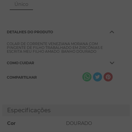
8
º
pérola
Único
9
º
escapulário
10
º
conjuntos
DETALHES DO PRODUTO
COLAR DE CORRENTE VENEZIANA MORANA COM
PINGENTE DE FILHO TRABALHADO EM ZIRCÔNIAS E
ESCRITA MEU FILHO AMADO. BANHO DOURADO
COMO CUIDAR
COMPARTILHAR
Especificações
Cor
DOURADO