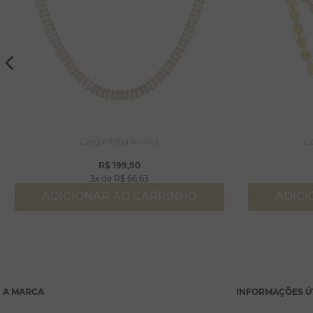
Gargantilha Riviera
Co
R$
199
,
90
3
R$
66
,
63
ADICIONAR AO CARRINHO
ADICI
A MARCA
INFORMAÇÕES Ú