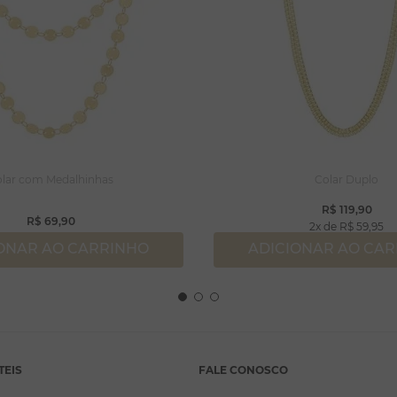
lar com Medalhinhas
Colar Duplo
R$
119
,
90
R$
69
,
90
2
R$
59
,
95
ONAR AO CARRINHO
ADICIONAR AO CA
TEIS
FALE CONOSCO