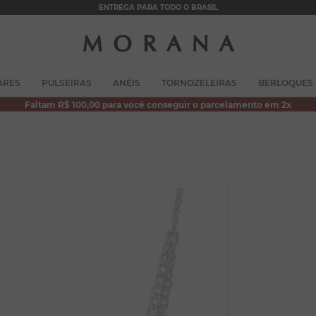
ENTREGA PARA TODO O BRASIL
TERMOS MAIS BUSCADOS
ARES
PULSEIRAS
ANÉIS
TORNOZELEIRAS
BERLOQUES
1
º
brincos
Faltam R$ 100,00 para você conseguir o parcelamento em 2x
2
º
colar duplo
3
º
pulseiras
4
º
colar coração
5
º
filhos
6
º
nossa senhora
7
º
argola
8
º
pérola
9
º
escapulário
10
º
colar