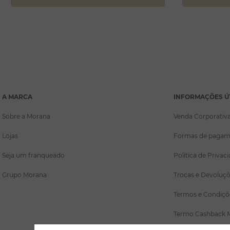
A MARCA
INFORMAÇÕES Ú
Sobre a Morana
Venda Corporativ
Lojas
Formas de pagam
Seja um franqueado
Política de Privac
Grupo Morana
Trocas e Devoluç
Termos e Condiçõ
Termo Cashback 