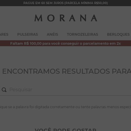
PAGUE EM 6X SEM JUROS (PARCELA MÍNIMA R$50,00)
TERMOS MAIS BUSCADOS
ARES
PULSEIRAS
ANÉIS
TORNOZELEIRAS
BERLOQUES
1
º
brincos
Faltam R$ 100,00 para você conseguir o parcelamento em 2x
2
º
colar duplo
3
º
pulseiras
4
º
colar coração
O ENCONTRAMOS RESULTADOS PARA
5
º
filhos
6
º
argola
7
º
nossa senhora
S MAIS BUSCADOS
fique se a palavra foi digitada corretamente ou tente palavras menos especí
8
º
pérola
incos
9
º
escapulário
lar duplo
VOCÊ PODE GOSTAR
10
º
conjuntos
lseiras