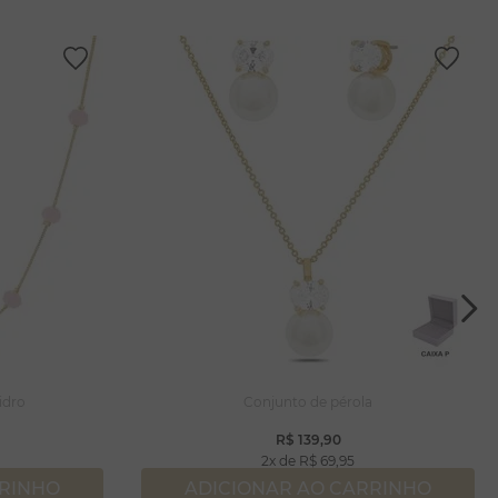
idro
Conjunto de pérola
R$
139
,
90
2
R$
69
,
95
RRINHO
ADICIONAR AO CARRINHO