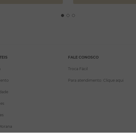
TEIS
FALE CONOSCO
a
Troca Fácil
ento
Para atendimento: Clique aqui
idade
ões
es
Morana