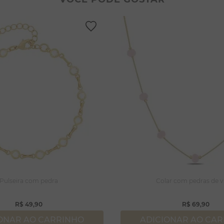
lar coração
lhos
gola
ossa senhora
rola
capulário
njuntos
Pulseira com pedra
Colar com pedras de v
R$
49
,
90
R$
69
,
90
ONAR AO CARRINHO
ADICIONAR AO CA