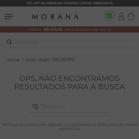
15% OFF NA PRIMEIRA COMPRA CUPOM: PRIMEIRA15
Faltam
R$ 100,00
para você parcelar em 2x
Pesquisar
TERMOS MAIS BUSCADOS
colar-duplo-1960169911
1
º
brincos
2
º
colar duplo
OPS, NÃO ENCONTRAMOS
RESULTADOS PARA A BUSCA
3
º
filhos
4
º
pulseiras
Pesquisar
5
º
colar coração
6
º
pérola
TERMOS MAIS BUSCADOS
Verifique se a palavra foi digitada corretamente ou tente palavras menos
1
º
brincos
específicas
7
º
nossa senhora