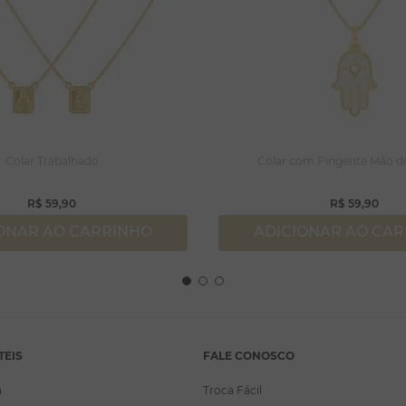
Colar Trabalhado
Colar com Pingente Mão d
R$
59
,
90
R$
59
,
90
ONAR AO CARRINHO
ADICIONAR AO CA
TEIS
FALE CONOSCO
a
Troca Fácil