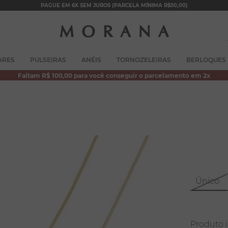
PAGUE EM 6X SEM JUROS (PARCELA MÍNIMA R$50,00)
TERMOS MAIS BUSCADOS
ARES
PULSEIRAS
ANÉIS
TORNOZELEIRAS
BERLOQUES
1
º
brincos
Faltam R$ 100,00 para você conseguir o parcelamento em 2x
2
º
colar duplo
3
º
filhos
4
º
pulseiras
5
º
colar coração
6
º
pérola
7
º
nossa senhora
Único
8
º
escapulário
9
º
conjuntos
10
º
coração