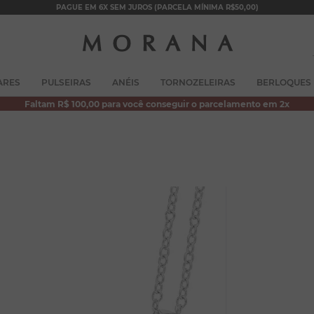
PAGUE EM 6X SEM JUROS (PARCELA MÍNIMA R$50,00)
TERMOS MAIS BUSCADOS
ARES
PULSEIRAS
ANÉIS
TORNOZELEIRAS
BERLOQUES
1
º
brincos
Faltam R$ 100,00 para você conseguir o parcelamento em 2x
2
º
colar duplo
3
º
pulseiras
4
º
colar coração
5
º
filhos
6
º
nossa senhora
7
º
pérola
8
º
conjuntos
9
º
escapulário
10
º
colar