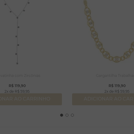
vatinha com Zircônias
Gargantilha Trabalh
R$
119
,
90
R$
119
,
90
2
R$
59
,
95
2
R$
59
,
95
ONAR AO CARRINHO
ADICIONAR AO CA