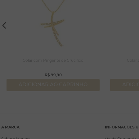
Colar com Pingente de Crucifixo
Colar
R$
99
,
90
ADICIONAR AO CARRINHO
ADICI
A MARCA
INFORMAÇÕES Ú
Sobre a Morana
Venda Corporativ