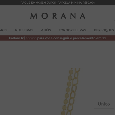
PAGUE EM 6X SEM JUROS (PARCELA MÍNIMA R$50,00)
TERMOS MAIS BUSCADOS
ARES
PULSEIRAS
ANÉIS
TORNOZELEIRAS
BERLOQUES
1
º
brincos
Faltam R$ 100,00 para você conseguir o parcelamento em 2x
2
º
colar duplo
3
º
filhos
4
º
pulseiras
5
º
colar coração
6
º
pérola
7
º
nossa senhora
8
º
escapulário
Único
9
º
conjuntos
10
º
coração