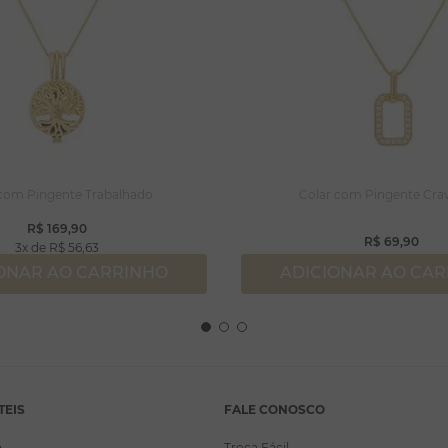
 com Pingente Trabalhado
Colar com Pingente Cra
R$
169
,
90
R$
69
,
90
3
R$
56
,
63
ONAR AO CARRINHO
ADICIONAR AO CA
TEIS
FALE CONOSCO
a
Troca Fácil