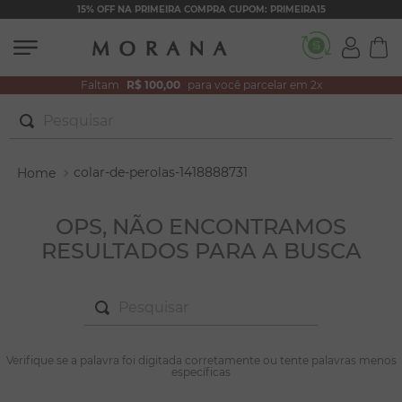
15% OFF NA PRIMEIRA COMPRA CUPOM: PRIMEIRA15
Faltam
R$ 100,00
para você parcelar em 2x
Pesquisar
TERMOS MAIS BUSCADOS
colar-de-perolas-1418888731
1
º
brincos
2
º
colar duplo
OPS, NÃO ENCONTRAMOS
RESULTADOS PARA A BUSCA
3
º
filhos
4
º
pulseiras
Pesquisar
5
º
colar coração
6
º
pérola
TERMOS MAIS BUSCADOS
Verifique se a palavra foi digitada corretamente ou tente palavras menos
1
º
brincos
específicas
7
º
nossa senhora