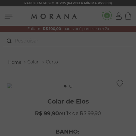
PAGUE EM 6X SEM JUROS (PARCELA MÍNIMA R$50,00)
Faltam
R$ 100,00
para você parcelar em 2x
Pesquisar
TERMOS MAIS BUSCADOS
Colar
Curto
1
º
brincos
2
º
pulseiras
3
º
colar duplo
4
º
colar coração
Colar de Elos
5
º
filhos
R$
99
,
90
1
R$
99
,
90
6
º
nossa senhora
7
º
argola
BANHO
: