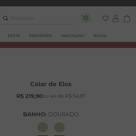
Pesquisar
FESTA
PRESENTES
MASCULINO
BOLSA
Colar de Elos
R$
219
,
90
4
R$
54
,
97
BANHO
:
DOURADO