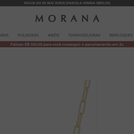
PAGUE EM 6X SEM JUROS (PARCELA MÍNIMA R$50,00)
TERMOS MAIS BUSCADOS
ARES
PULSEIRAS
ANÉIS
TORNOZELEIRAS
BERLOQUES
1
º
brincos
Faltam R$ 100,00 para você conseguir o parcelamento em 2x
2
º
colar duplo
3
º
filhos
4
º
pulseiras
5
º
colar coração
6
º
pérola
7
º
nossa senhora
8
º
escapulário
9
º
conjuntos
10
º
coração