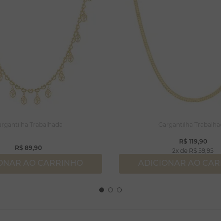
rgantilha Trabalhada
Gargantilha Trabalh
R$
119
,
90
R$
89
,
90
2
R$
59
,
95
ONAR AO CARRINHO
ADICIONAR AO CA