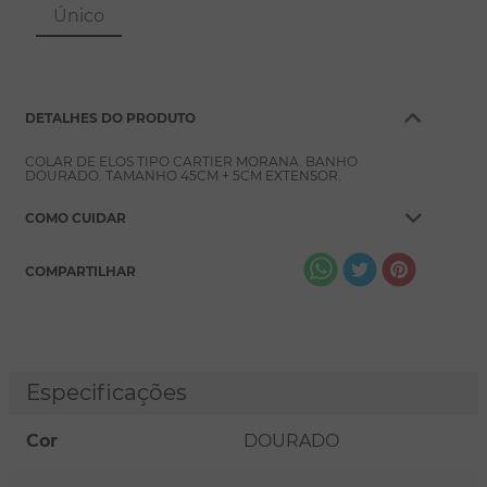
8
º
pérola
Único
9
º
escapulário
10
º
colar
DETALHES DO PRODUTO
COLAR DE ELOS TIPO CARTIER MORANA. BANHO
DOURADO. TAMANHO 45CM + 5CM EXTENSOR.
COMO CUIDAR
COMPARTILHAR
Especificações
Cor
DOURADO