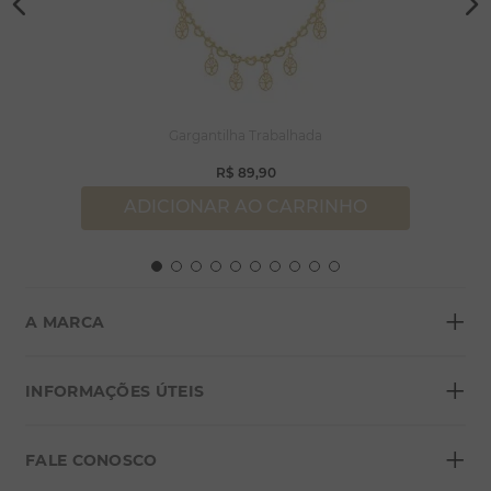
Gargantilha Trabalhada
R$
89
,
90
ADICIONAR AO CARRINHO
+
A MARCA
+
Sobre a Morana
INFORMAÇÕES ÚTEIS
Lojas
+
Blog
FALE CONOSCO
Seja um franqueado
Formas de pagamento