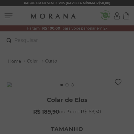
PAGUE EM 6X SEM JUROS (PARCELA MÍNIMA R$50,00)
Faltam
R$ 100,00
para você parcelar em 2x
Pesquisar
TERMOS MAIS BUSCADOS
Colar
Curto
1
º
brincos
2
º
colar duplo
3
º
pulseiras
4
º
colar coração
Colar de Elos
5
º
filhos
R$
189
,
90
3
R$
63
,
30
6
º
nossa senhora
7
º
argola
TAMANHO