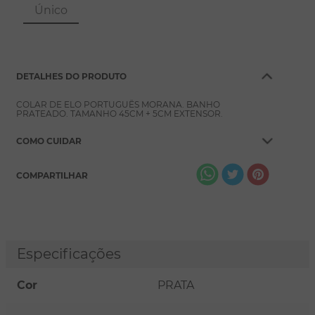
8
º
escapulário
Único
9
º
conjuntos
10
º
coração
DETALHES DO PRODUTO
COLAR DE ELO PORTUGUÊS MORANA. BANHO
PRATEADO. TAMANHO 45CM + 5CM EXTENSOR.
COMO CUIDAR
COMPARTILHAR
Especificações
Cor
PRATA