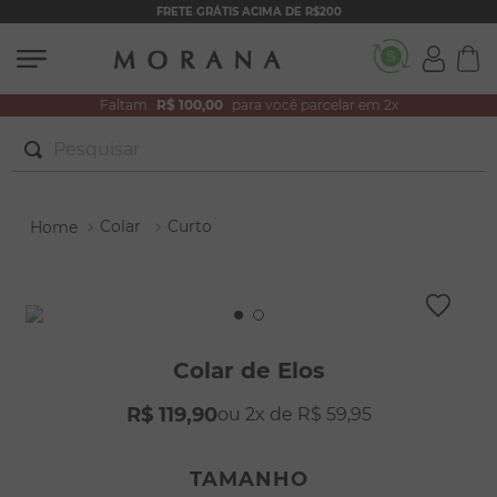
FRETE GRÁTIS ACIMA DE R$200
Faltam
R$ 100,00
para você parcelar em 2x
Pesquisar
TERMOS MAIS BUSCADOS
Colar
Curto
1
º
brincos
2
º
colar duplo
3
º
filhos
4
º
pulseiras
Colar de Elos
5
º
colar coração
R$
119
,
90
2
R$
59
,
95
6
º
pérola
7
º
nossa senhora
TAMANHO