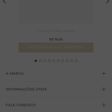
Colar com Olhos Gregos
R$
79
,
90
ADICIONAR AO CARRINHO
+
A MARCA
+
Sobre a Morana
INFORMAÇÕES ÚTEIS
Lojas
+
Blog
FALE CONOSCO
Seja um franqueado
Formas de pagamento