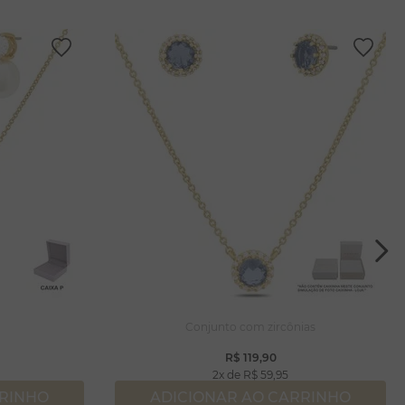
a
Conjunto com zircônias
R$
119
,
90
2
R$
59
,
95
RRINHO
ADICIONAR AO CARRINHO