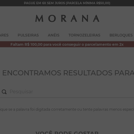
PAGUE EM 6X SEM JUROS (PARCELA MÍNIMA R$50,00)
TERMOS MAIS BUSCADOS
ARES
PULSEIRAS
ANÉIS
TORNOZELEIRAS
BERLOQUES
1
º
brincos
Faltam R$ 100,00 para você conseguir o parcelamento em 2x
2
º
colar duplo
3
º
pulseiras
4
º
colar coração
O ENCONTRAMOS RESULTADOS PARA
5
º
filhos
6
º
nossa senhora
7
º
pérola
S MAIS BUSCADOS
fique se a palavra foi digitada corretamente ou tente palavras menos especí
8
º
conjuntos
incos
9
º
escapulário
lar duplo
VOCÊ PODE GOSTAR
10
º
colar
lseiras