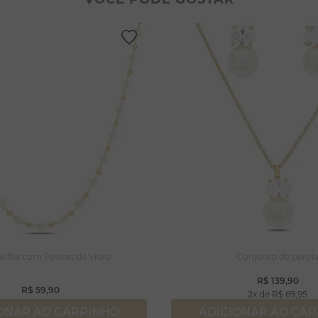
lar coração
lhos
ossa senhora
rola
njuntos
capulário
lar
tilha com Pedras de Vidro
Conjunto de pérol
R$
139
,
90
R$
59
,
90
2
R$
69
,
95
ONAR AO CARRINHO
ADICIONAR AO CA