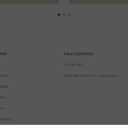
TEIS
FALE CONOSCO
a
Troca Fácil
ento
Para atendimento: Clique aqui
idade
ões
es
Morana