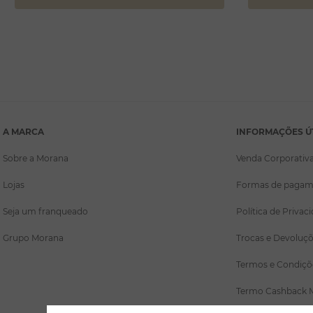
A MARCA
INFORMAÇÕES Ú
Sobre a Morana
Venda Corporativ
Lojas
Formas de pagam
Seja um franqueado
Política de Privac
Grupo Morana
Trocas e Devoluç
Termos e Condiçõ
Termo Cashback 