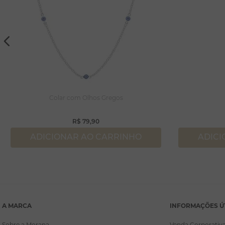
Colar com Olhos Gregos
R$
79
,
90
ADICIONAR AO CARRINHO
ADICI
A MARCA
INFORMAÇÕES Ú
Sobre a Morana
Venda Corporativ