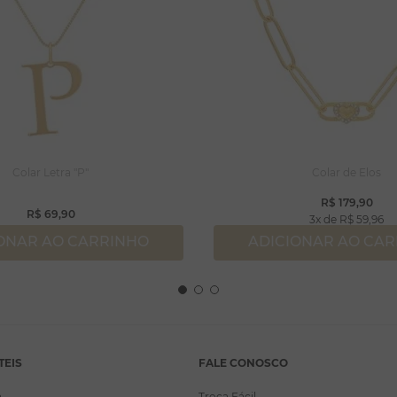
Colar Letra "P"
Colar de Elos
R$
179
,
90
R$
69
,
90
3
R$
59
,
96
ONAR AO CARRINHO
ADICIONAR AO CA
TEIS
FALE CONOSCO
a
Troca Fácil