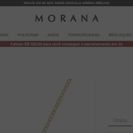
PAGUE EM 6X SEM JUROS (PARCELA MÍNIMA R$50,00)
TERMOS MAIS BUSCADOS
ARES
PULSEIRAS
ANÉIS
TORNOZELEIRAS
BERLOQUES
1
º
brincos
Faltam R$ 100,00 para você conseguir o parcelamento em 2x
2
º
colar duplo
3
º
pulseiras
4
º
colar coração
5
º
filhos
6
º
argola
7
º
nossa senhora
8
º
pérola
Único
9
º
escapulário
10
º
conjuntos