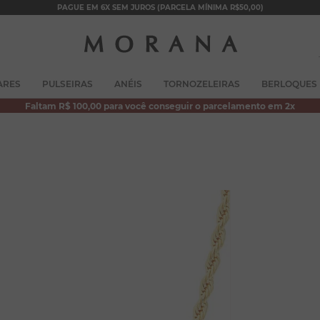
PAGUE EM 6X SEM JUROS (PARCELA MÍNIMA R$50,00)
TERMOS MAIS BUSCADOS
ARES
PULSEIRAS
ANÉIS
TORNOZELEIRAS
BERLOQUES
1
º
brincos
Faltam R$ 100,00 para você conseguir o parcelamento em 2x
2
º
colar duplo
3
º
pulseiras
4
º
colar coração
5
º
filhos
6
º
argola
7
º
nossa senhora
8
º
pérola
9
º
escapulário
10
º
conjuntos