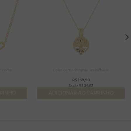
ircônia
Colar com Pingente Trabalhado
R$
169
,
90
3
R$
56
,
63
RRINHO
ADICIONAR AO CARRINHO