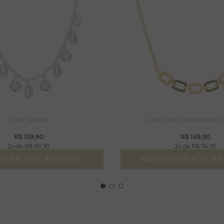
Colar "Búzios"
Colar com Detalhes em Z
R$
139
,
90
R$
149
,
90
2
R$
69
,
95
2
R$
74
,
95
ONAR AO CARRINHO
ADICIONAR AO CA