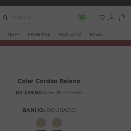
Pesquisar
FESTA
PRESENTES
MASCULINO
BOLSA
Colar Cordão Baiano
R$
339
,
90
6
R$
56
,
65
BANHO
:
DOURADO