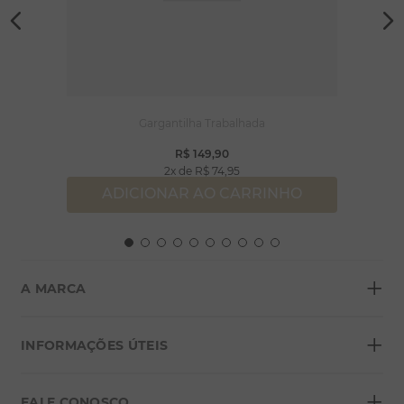
Gargantilha Trabalhada
R$
149
,
90
2
R$
74
,
95
ADICIONAR AO CARRINHO
+
A MARCA
+
Sobre a Morana
INFORMAÇÕES ÚTEIS
Lojas
+
Blog
FALE CONOSCO
Seja um franqueado