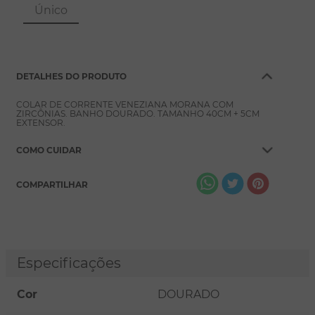
8
º
escapulário
Único
9
º
conjuntos
10
º
coração
DETALHES DO PRODUTO
COLAR DE CORRENTE VENEZIANA MORANA COM
ZIRCÔNIAS. BANHO DOURADO. TAMANHO 40CM + 5CM
EXTENSOR.
COMO CUIDAR
COMPARTILHAR
Especificações
Cor
DOURADO