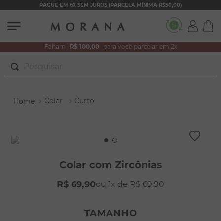
PAGUE EM 6X SEM JUROS (PARCELA MÍNIMA R$50,00)
Faltam
R$ 100,00
para você parcelar em 2x
Pesquisar
TERMOS MAIS BUSCADOS
Colar
Curto
1
º
brincos
2
º
colar duplo
3
º
filhos
4
º
pulseiras
Colar com Zircônias
5
º
colar coração
R$
69
,
90
1
R$
69
,
90
6
º
pérola
7
º
nossa senhora
TAMANHO