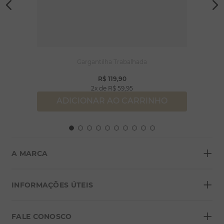
Gargantilha Trabalhada
R$
119
,
90
2
R$
59
,
95
ADICIONAR AO CARRINHO
+
A MARCA
+
Sobre a Morana
INFORMAÇÕES ÚTEIS
Lojas
+
Blog
FALE CONOSCO
Seja um franqueado