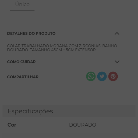
8
º
escapulário
Único
9
º
conjuntos
10
º
coração
DETALHES DO PRODUTO
COLAR TRABALHADO MORANA COM ZIRCÔNIAS. BANHO
DOURADO. TAMANHO 45CM + 5CM EXTENSOR.
COMO CUIDAR
COMPARTILHAR
Especificações
Cor
DOURADO