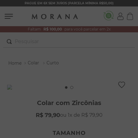
PAGUE EM 6X SEM JUROS (PARCELA MÍNIMA R$50,00)
Faltam
R$ 100,00
para você parcelar em 2x
Pesquisar
TERMOS MAIS BUSCADOS
Colar
Curto
1
º
brincos
2
º
colar duplo
3
º
filhos
4
º
pulseiras
Colar com Zircônias
5
º
colar coração
R$
79
,
90
1
R$
79
,
90
6
º
pérola
7
º
nossa senhora
TAMANHO