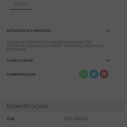
8
º
pérola
Único
9
º
escapulário
10
º
conjuntos
DETALHES DO PRODUTO
COLAR DE CORRENTE CADEADO MORANA COM
ZIRCÔNIAS. BANHO DOURADO. TAMANHO 40CM + 5CM
EXTENSOR.
COMO CUIDAR
COMPARTILHAR
Especificações
Cor
DOURADO