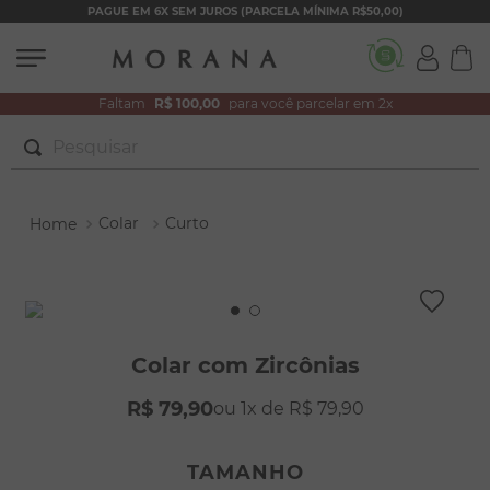
PAGUE EM 6X SEM JUROS (PARCELA MÍNIMA R$50,00)
Faltam
R$ 100,00
para você parcelar em 2x
Pesquisar
TERMOS MAIS BUSCADOS
Colar
Curto
1
º
brincos
2
º
colar duplo
3
º
pulseiras
4
º
colar coração
Colar com Zircônias
5
º
filhos
R$
79
,
90
1
R$
79
,
90
6
º
argola
7
º
nossa senhora
TAMANHO