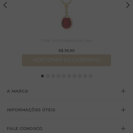
Colar com Pingente de Gota
R$
59
,
90
ADICIONAR AO CARRINHO
+
A MARCA
+
Sobre a Morana
INFORMAÇÕES ÚTEIS
Lojas
+
Blog
FALE CONOSCO
Seja um franqueado