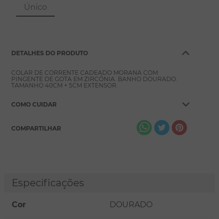
8
º
pérola
Único
9
º
escapulário
10
º
conjuntos
DETALHES DO PRODUTO
COLAR DE CORRENTE CADEADO MORANA COM
PINGENTE DE GOTA EM ZIRCÔNIA. BANHO DOURADO.
TAMANHO 40CM + 5CM EXTENSOR.
COMO CUIDAR
COMPARTILHAR
Especificações
Cor
DOURADO