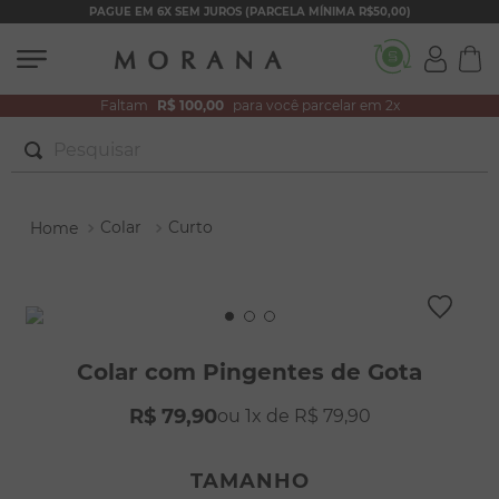
PAGUE EM 6X SEM JUROS (PARCELA MÍNIMA R$50,00)
Faltam
R$ 100,00
para você parcelar em 2x
Pesquisar
TERMOS MAIS BUSCADOS
Colar
Curto
1
º
brincos
2
º
colar duplo
3
º
pulseiras
4
º
colar coração
Colar com Pingentes de Gota
5
º
filhos
R$
79
,
90
1
R$
79
,
90
6
º
argola
7
º
nossa senhora
TAMANHO