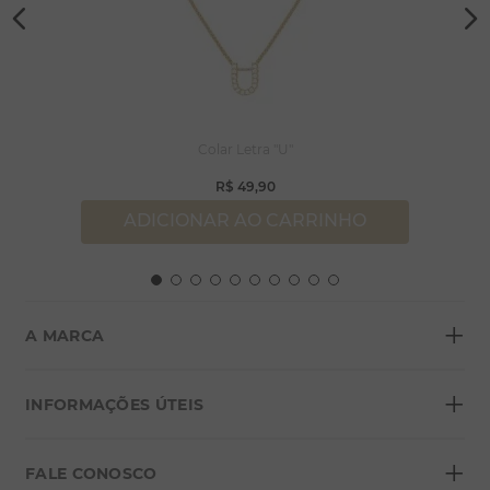
Colar Letra "U"
R$
49
,
90
ADICIONAR AO CARRINHO
+
A MARCA
+
Sobre a Morana
INFORMAÇÕES ÚTEIS
Lojas
+
Blog
FALE CONOSCO
Seja um franqueado