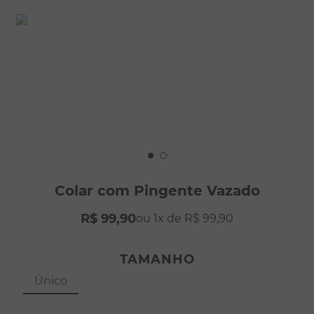
8
º
pérola
9
º
escapulário
10
º
conjuntos
Colar com Pingente Vazado
R$
99
,
90
1
R$
99
,
90
TAMANHO
Único