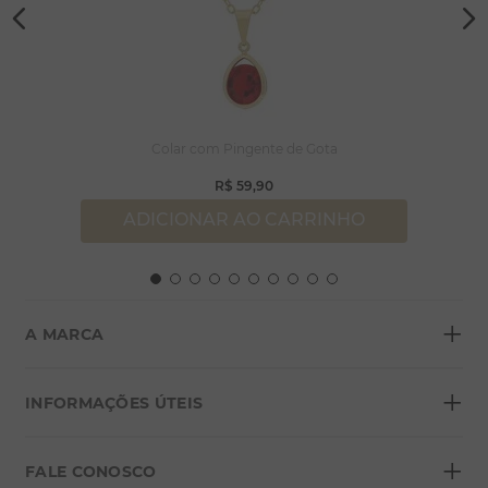
Colar com Pingente de Gota
R$
59
,
90
ADICIONAR AO CARRINHO
+
A MARCA
+
Sobre a Morana
INFORMAÇÕES ÚTEIS
Lojas
+
Blog
FALE CONOSCO
Seja um franqueado