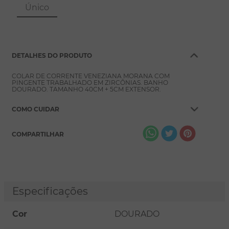
8
º
pérola
Único
9
º
escapulário
10
º
conjuntos
DETALHES DO PRODUTO
COLAR DE CORRENTE VENEZIANA MORANA COM
PINGENTE TRABALHADO EM ZIRCÔNIAS. BANHO
DOURADO. TAMANHO 40CM + 5CM EXTENSOR.
COMO CUIDAR
COMPARTILHAR
Especificações
Cor
DOURADO