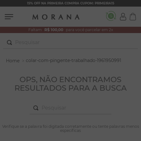
15% OFF NA PRIMEIRA COMPRA CUPOM: PRIMEIRA15
Faltam
R$ 100,00
para você parcelar em 2x
Pesquisar
TERMOS MAIS BUSCADOS
colar-com-pingente-trabalhado-1961950991
1
º
brincos
2
º
colar duplo
OPS, NÃO ENCONTRAMOS
RESULTADOS PARA A BUSCA
3
º
filhos
4
º
pulseiras
Pesquisar
5
º
colar coração
6
º
pérola
TERMOS MAIS BUSCADOS
Verifique se a palavra foi digitada corretamente ou tente palavras menos
1
º
brincos
específicas
7
º
nossa senhora