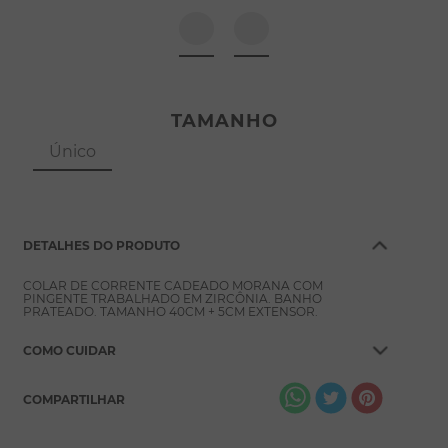
8
º
escapulário
9
º
conjuntos
10
º
coração
TAMANHO
Único
DETALHES DO PRODUTO
COLAR DE CORRENTE CADEADO MORANA COM
PINGENTE TRABALHADO EM ZIRCÔNIA. BANHO
PRATEADO. TAMANHO 40CM + 5CM EXTENSOR.
COMO CUIDAR
COMPARTILHAR