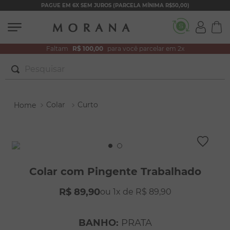
PAGUE EM 6X SEM JUROS (PARCELA MÍNIMA R$50,00)
Faltam
R$ 100,00
para você parcelar em 2x
Pesquisar
TERMOS MAIS BUSCADOS
Colar
Curto
1
º
brincos
2
º
colar duplo
3
º
filhos
4
º
pulseiras
Colar com Pingente Trabalhado
5
º
colar coração
R$
89
,
90
1
R$
89
,
90
6
º
pérola
7
º
nossa senhora
BANHO
:
PRATA