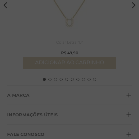
Colar Letra "U"
R$
49
,
90
ADICIONAR AO CARRINHO
+
A MARCA
+
Sobre a Morana
INFORMAÇÕES ÚTEIS
Lojas
+
Blog
FALE CONOSCO
Seja um franqueado