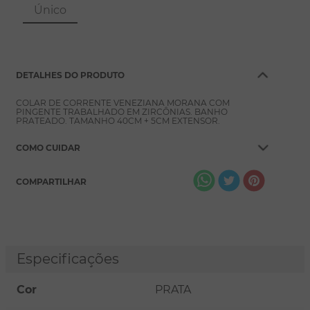
8
º
pérola
Único
9
º
escapulário
10
º
colar
DETALHES DO PRODUTO
COLAR DE CORRENTE VENEZIANA MORANA COM
PINGENTE TRABALHADO EM ZIRCÔNIAS. BANHO
PRATEADO. TAMANHO 40CM + 5CM EXTENSOR.
COMO CUIDAR
COMPARTILHAR
Especificações
Cor
PRATA