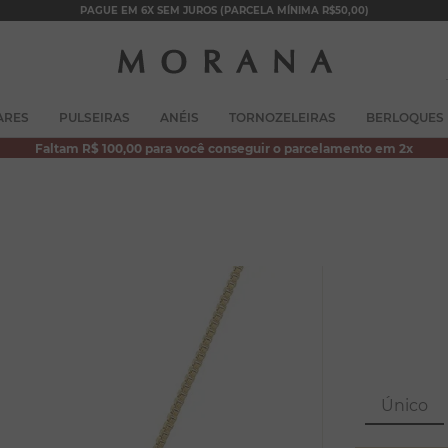
PAGUE EM 6X SEM JUROS (PARCELA MÍNIMA R$50,00)
TERMOS MAIS BUSCADOS
ARES
PULSEIRAS
ANÉIS
TORNOZELEIRAS
BERLOQUES
1
º
brincos
Faltam R$ 100,00 para você conseguir o parcelamento em 2x
2
º
colar duplo
3
º
pulseiras
4
º
colar coração
5
º
filhos
6
º
argola
7
º
nossa senhora
8
º
pérola
Único
9
º
escapulário
10
º
conjuntos