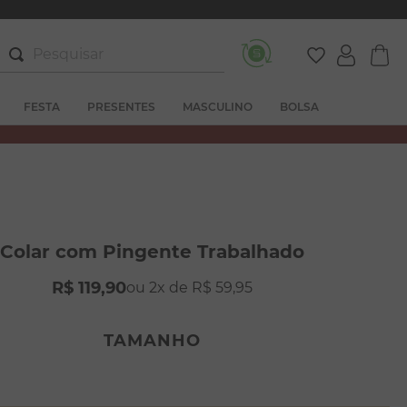
Pesquisar
FESTA
PRESENTES
MASCULINO
BOLSA
Colar com Pingente Trabalhado
R$
119
,
90
2
R$
59
,
95
TAMANHO