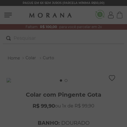
PAGUE EM 6X SEM JUROS (PARCELA MÍNIMA R$50,00)
Faltam
R$ 100,00
para você parcelar em 2x
Pesquisar
TERMOS MAIS BUSCADOS
Colar
Curto
1
º
brincos
2
º
colar duplo
3
º
pulseiras
4
º
colar coração
Colar com Pingente Gota
5
º
filhos
R$
99
,
90
1
R$
99
,
90
6
º
nossa senhora
7
º
argola
BANHO
:
DOURADO