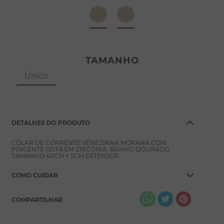
8
º
pérola
9
º
escapulário
10
º
colar
TAMANHO
Único
DETALHES DO PRODUTO
COLAR DE CORRENTE VENEZIANA MORANA COM
PINGENTE GOTA EM ZIRCÔNIA. BANHO DOURADO.
TAMANHO 40CM + 5CM EXTENSOR.
COMO CUIDAR
COMPARTILHAR