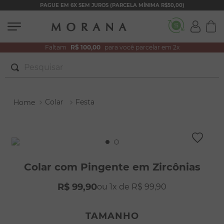
PAGUE EM 6X SEM JUROS (PARCELA MÍNIMA R$50,00)
Faltam
R$ 100,00
para você parcelar em 2x
Pesquisar
TERMOS MAIS BUSCADOS
Colar
Festa
1
º
brincos
2
º
colar duplo
3
º
pulseiras
4
º
colar coração
Colar com Pingente em Zircônias
5
º
filhos
R$
99
,
90
1
R$
99
,
90
6
º
nossa senhora
7
º
argola
TAMANHO