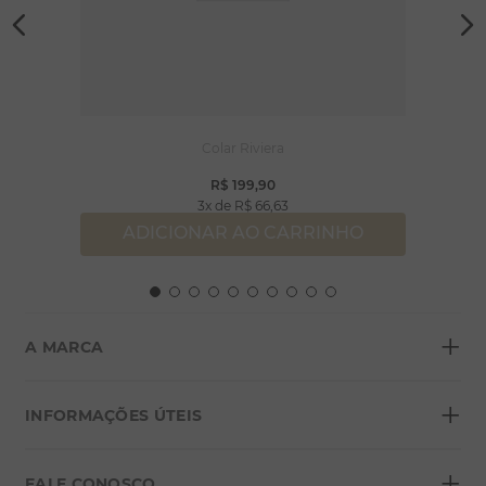
Colar Riviera
R$
199
,
90
3
R$
66
,
63
ADICIONAR AO CARRINHO
+
A MARCA
+
Sobre a Morana
INFORMAÇÕES ÚTEIS
Lojas
+
Blog
FALE CONOSCO
Seja um franqueado