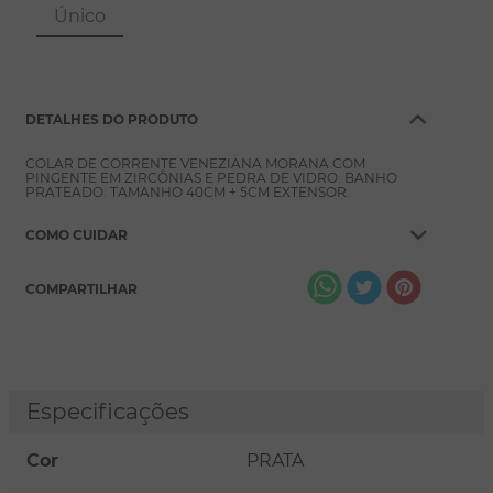
8
º
pérola
Único
9
º
escapulário
10
º
colar
DETALHES DO PRODUTO
COLAR DE CORRENTE VENEZIANA MORANA COM
PINGENTE EM ZIRCÔNIAS E PEDRA DE VIDRO. BANHO
PRATEADO. TAMANHO 40CM + 5CM EXTENSOR.
COMO CUIDAR
COMPARTILHAR
Especificações
Cor
PRATA