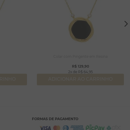
Colar com Pingente em Resina
R$
129
,
90
2
R$
64
,
95
RRINHO
ADICIONAR AO CARRINHO
FORMAS DE PAGAMENTO