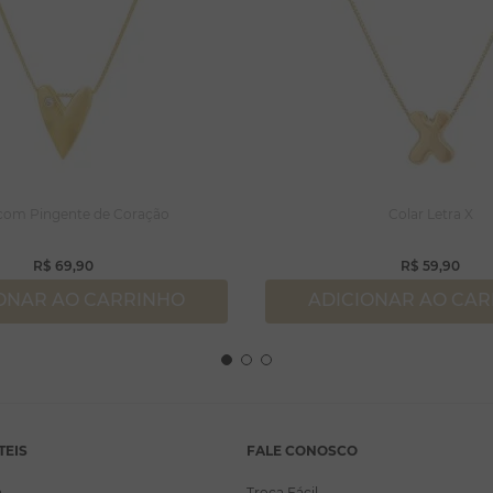
 com Pingente de Coração
Colar Letra X
R$
69
,
90
R$
59
,
90
ONAR AO CARRINHO
ADICIONAR AO CA
TEIS
FALE CONOSCO
a
Troca Fácil