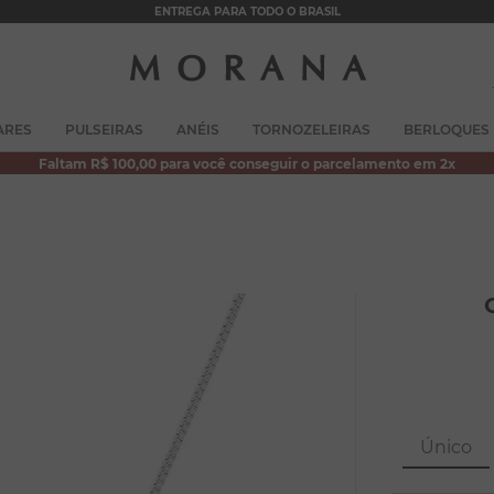
ENTREGA PARA TODO O BRASIL
TERMOS MAIS BUSCADOS
ARES
PULSEIRAS
ANÉIS
TORNOZELEIRAS
BERLOQUES
1
º
brincos
Faltam R$ 100,00 para você conseguir o parcelamento em 2x
2
º
colar duplo
3
º
pulseiras
4
º
colar coração
5
º
filhos
6
º
nossa senhora
7
º
pérola
8
º
conjuntos
Único
9
º
escapulário
10
º
colar