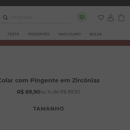
Pesquisar
FESTA
PRESENTES
MASCULINO
BOLSA
Colar com Pingente em Zircônias
R$
89
,
90
1
R$
89
,
90
TAMANHO