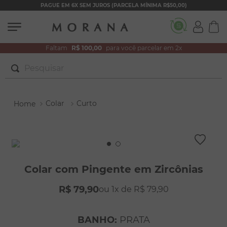
PAGUE EM 6X SEM JUROS (PARCELA MÍNIMA R$50,00)
Faltam
R$ 100,00
para você parcelar em 2x
Pesquisar
TERMOS MAIS BUSCADOS
Colar
Curto
1
º
brincos
2
º
colar duplo
3
º
pulseiras
4
º
colar coração
Colar com Pingente em Zircônias
5
º
filhos
R$
79
,
90
1
R$
79
,
90
6
º
argola
7
º
nossa senhora
BANHO
:
PRATA