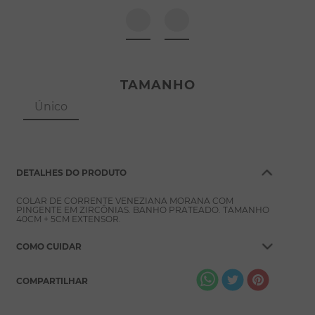
8
º
pérola
9
º
escapulário
10
º
conjuntos
TAMANHO
Único
DETALHES DO PRODUTO
COLAR DE CORRENTE VENEZIANA MORANA COM
PINGENTE EM ZIRCÔNIAS. BANHO PRATEADO. TAMANHO
40CM + 5CM EXTENSOR.
COMO CUIDAR
COMPARTILHAR